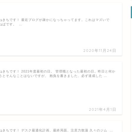
ねきちです！ 最近ブログが疎かになっちゃってます。これはマズいで
ねばです。 …
2020年11月24日
ねきちです！ 2021年度最初の日。 管理職となった最初の日。昨日と何か
うとそんなことはないですが、 抱負を書きました、必ず達成した …
2021年4月1日
ねきちです！ デスク最適化計画、最終局面、注意力散漫 久々のジム …