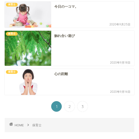
保育士
今日の一コマ。
2020年9月25日
保育士
触れ合い遊び
2020年9月18日
保育士
心の距離
2020年9月16日
1
2
3
HOME
保育士