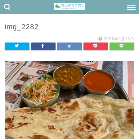
img_2282
2021年2月13日