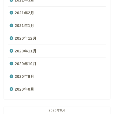
2021年3月
2021年2月
2021年1月
2020年12月
2020年11月
2020年10月
2020年9月
2020年8月
2026年8月